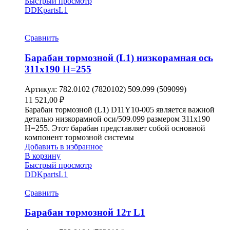
Быстрый просмотр
DDKparts
L1
Сравнить
Барабан тормозной (L1) низкорамная ось
311х190 H=255
Артикул:
782.0102 (7820102) 509.099 (509099)
11 521,00
₽
Барабан тормозной (L1) D11Y10-005 является важной
деталью низкорамной оси/509.099 размером 311х190
H=255. Этот барабан представляет собой основной
компонент тормозной системы
Добавить в избранное
В корзину
Быстрый просмотр
DDKparts
L1
Сравнить
Барабан тормозной 12т L1