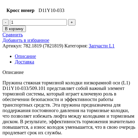
Кросс номер
D11Y10-033
Количество
товара
В корзину
Пружина
Сравнить
стяжная
Добавить в избранное
тормозной
Артикул:
782.1819 (7821819)
Категория:
Запчасти L1
колодки
низкорамная
Описание
ось
Доставка
L1
Описание
Пружина стяжная тормозной колодки низкорамной оси (L1)
D11Y10-033/509.101 представляет собой важный элемент
тормозной системы, который играет ключевую роль в
обеспечении безопасности и эффективности работы
транспортных средств. Эта пружина предназначена для
поддержания постоянного давления на тормозные колодки,
что позволяет избежать люфта между колодками и тормозным
диском. В результате, эффективность торможения значительно
повышается, а износ колодок уменьшается, что в свою очередь
продлевает срок их службы.