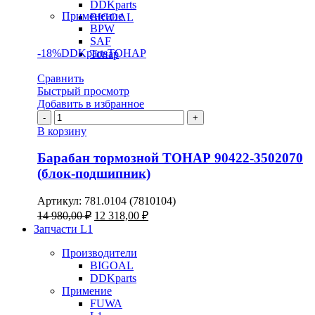
DDKparts
Применение
BIGOAL
BPW
SAF
-18%
DDKparts
ТОНАР
Тонар
Сравнить
Быстрый просмотр
Добавить в избранное
Количество
товара
В корзину
Барабан
тормозной
Барабан тормозной ТОНАР 90422-3502070
ТОНАР
(блок-подшипник)
90422-
3502070
Артикул:
781.0104 (7810104)
(блок-
Первоначальная
Текущая
14 980,00
₽
12 318,00
₽
подшипник)
цена
цена:
Запчасти L1
составляла
12
14
Производители
318,00 ₽.
BIGOAL
980,00 ₽.
DDKparts
Примение
FUWA