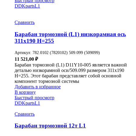
Быстрый просмотр
DDKparts
L1
Сравнить
Барабан тормозной (L1) низкорамная ось
311х190 H=255
Артикул:
782.0102 (7820102) 509.099 (509099)
11 521,00
₽
Барабан тормозной (L1) D11Y10-005 является важной
деталью низкорамной оси/509.099 размером 311х190
H=255. Этот барабан представляет собой основной
компонент тормозной системы
Добавить в избранное
В корзину
Быстрый просмотр
DDKparts
L1
Сравнить
Барабан тормозной 12т L1