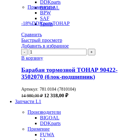
DDKparts
Применение
BIGOAL
BPW
SAF
-18%
DDKparts
ТОНАР
Тонар
Сравнить
Быстрый просмотр
Добавить в избранное
Количество
товара
В корзину
Барабан
тормозной
Барабан тормозной ТОНАР 90422-
ТОНАР
3502070 (блок-подшипник)
90422-
3502070
Артикул:
781.0104 (7810104)
(блок-
Первоначальная
Текущая
12 318,00
₽
14 980,00
₽
подшипник)
цена
цена:
Запчасти L1
составляла
12
14
Производители
318,00 ₽.
BIGOAL
980,00 ₽.
DDKparts
Примение
FUWA