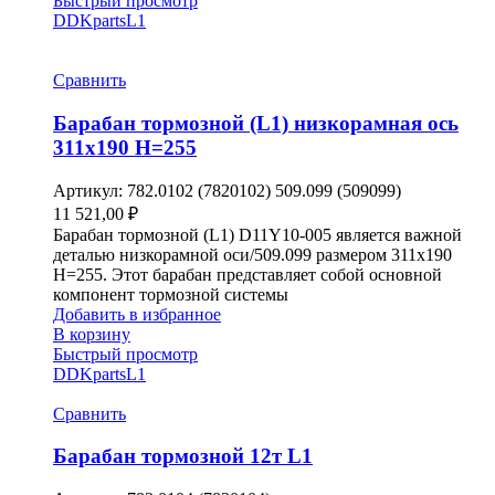
Быстрый просмотр
DDKparts
L1
Сравнить
Барабан тормозной (L1) низкорамная ось
311х190 H=255
Артикул:
782.0102 (7820102) 509.099 (509099)
11 521,00
₽
Барабан тормозной (L1) D11Y10-005 является важной
деталью низкорамной оси/509.099 размером 311х190
H=255. Этот барабан представляет собой основной
компонент тормозной системы
Добавить в избранное
В корзину
Быстрый просмотр
DDKparts
L1
Сравнить
Барабан тормозной 12т L1