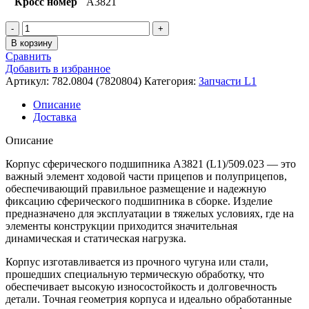
Кросс номер
A3821
Количество
товара
В корзину
Корпус
Сравнить
сферического
Добавить в избранное
подшипника
Артикул:
782.0804 (7820804)
Категория:
Запчасти L1
L1
Описание
Доставка
Описание
Корпус сферического подшипника A3821 (L1)/509.023 — это
важный элемент ходовой части прицепов и полуприцепов,
обеспечивающий правильное размещение и надежную
фиксацию сферического подшипника в сборке. Изделие
предназначено для эксплуатации в тяжелых условиях, где на
элементы конструкции приходится значительная
динамическая и статическая нагрузка.
Корпус изготавливается из прочного чугуна или стали,
прошедших специальную термическую обработку, что
обеспечивает высокую износостойкость и долговечность
детали. Точная геометрия корпуса и идеально обработанные