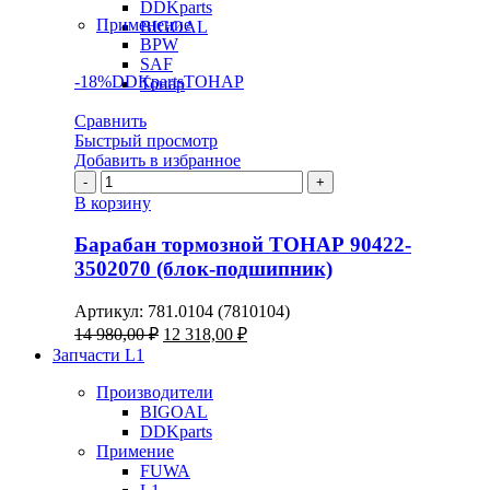
DDKparts
Применение
BIGOAL
BPW
SAF
-18%
DDKparts
ТОНАР
Тонар
Сравнить
Быстрый просмотр
Добавить в избранное
Количество
товара
В корзину
Барабан
тормозной
Барабан тормозной ТОНАР 90422-
ТОНАР
3502070 (блок-подшипник)
90422-
3502070
Артикул:
781.0104 (7810104)
(блок-
Первоначальная
Текущая
14 980,00
₽
12 318,00
₽
подшипник)
цена
цена:
Запчасти L1
составляла
12
14
Производители
318,00 ₽.
BIGOAL
980,00 ₽.
DDKparts
Примение
FUWA