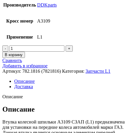
Производитель
DDKparts
Кросс номер
A3109
Применение
L1
Количество
товара
В корзину
Втулка
Сравнить
колесной
Добавить в избранное
шпильки
Артикул:
782.1816 (7821816)
Категория:
Запчасти L1
СЗАП
(L1)
Описание
Доставка
Описание
Описание
Втулка колесной шпильки A3109 СЗАП (L1) предназначена
для установки на передние колеса автомобилей марки ГАЗ.
Данная втулка является основным элементом передней