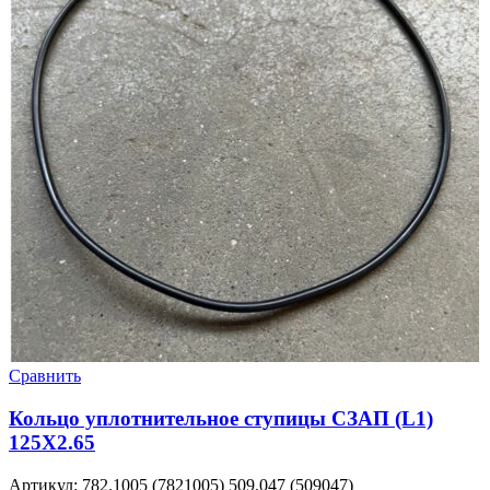
Сравнить
Кольцо уплотнительное ступицы СЗАП (L1)
125Х2.65
Артикул:
782.1005 (7821005) 509.047 (509047)