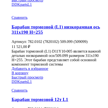
Быстрый просмотр
DDKparts
L1
Сравнить
Барабан тормозной (L1) низкорамная ось
311х190 H=255
Артикул:
782.0102 (7820102) 509.099 (509099)
11 521,00
₽
Барабан тормозной (L1) D11Y10-005 является важной
деталью низкорамной оси/509.099 размером 311х190
H=255. Этот барабан представляет собой основной
компонент тормозной системы
Добавить в избранное
В корзину
Быстрый просмотр
DDKparts
L1
Сравнить
Барабан тормозной 12т L1