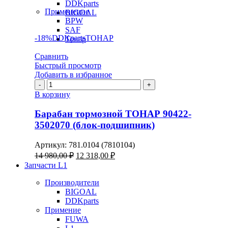
DDKparts
Применение
BIGOAL
BPW
SAF
-18%
DDKparts
ТОНАР
Тонар
Сравнить
Быстрый просмотр
Добавить в избранное
Количество
товара
В корзину
Барабан
тормозной
Барабан тормозной ТОНАР 90422-
ТОНАР
3502070 (блок-подшипник)
90422-
3502070
Артикул:
781.0104 (7810104)
(блок-
Первоначальная
Текущая
14 980,00
₽
12 318,00
₽
подшипник)
цена
цена:
Запчасти L1
составляла
12
14
Производители
318,00 ₽.
BIGOAL
980,00 ₽.
DDKparts
Примение
FUWA