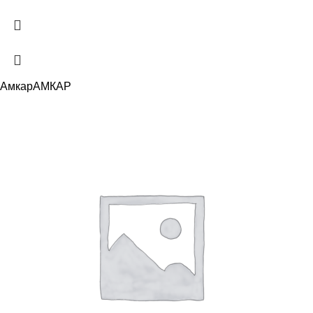
Амкар
АМКАР