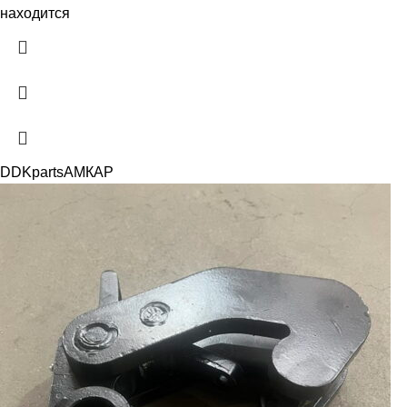
находится
DDKparts
АМКАР