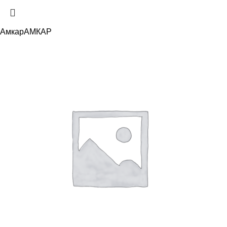
Амкар
АМКАР