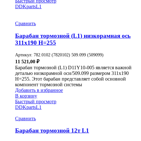
Быстрый просмотр
DDKparts
L1
Сравнить
Барабан тормозной (L1) низкорамная ось
311х190 H=255
Артикул:
782.0102 (7820102) 509.099 (509099)
11 521,00
₽
Барабан тормозной (L1) D11Y10-005 является важной
деталью низкорамной оси/509.099 размером 311х190
H=255. Этот барабан представляет собой основной
компонент тормозной системы
Добавить в избранное
В корзину
Быстрый просмотр
DDKparts
L1
Сравнить
Барабан тормозной 12т L1