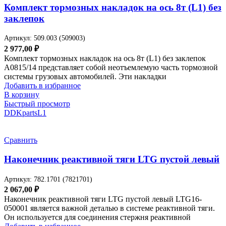
Комплект тормозных накладок на ось 8т (L1) без
заклепок
Артикул:
509.003 (509003)
2 977,00
₽
Комплект тормозных накладок на ось 8т (L1) без заклепок
A0815/14 представляет собой неотъемлемую часть тормозной
системы грузовых автомобилей. Эти накладки
Добавить в избранное
В корзину
Быстрый просмотр
DDKparts
L1
Сравнить
Наконечник реактивной тяги LTG пустой левый
Артикул:
782.1701 (7821701)
2 067,00
₽
Наконечник реактивной тяги LTG пустой левый LTG16-
050001 является важной деталью в системе реактивной тяги.
Он используется для соединения стержня реактивной