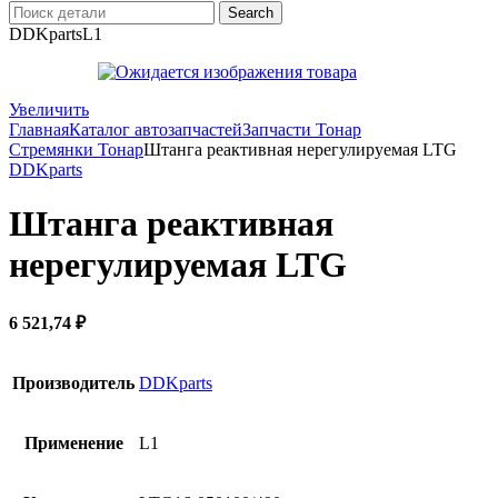
Search
DDKparts
L1
Увеличить
Главная
Каталог автозапчастей
Запчасти Тонар
Стремянки Тонар
Штанга реактивная нерегулируемая LTG
DDKparts
Штанга реактивная
нерегулируемая LTG
6 521,74
₽
Производитель
DDKparts
Применение
L1