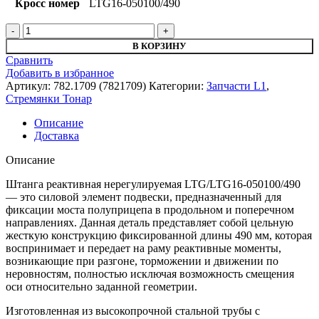
Кросс номер
LTG16-050100/490
Количество
товара
В КОРЗИНУ
Штанга
Сравнить
реактивная
Добавить в избранное
нерегулируемая
Артикул:
782.1709 (7821709)
Категории:
Запчасти L1
,
LTG
Стремянки Тонар
Описание
Доставка
Описание
Штанга реактивная нерегулируемая LTG/LTG16-050100/490
— это силовой элемент подвески, предназначенный для
фиксации моста полуприцепа в продольном и поперечном
направлениях. Данная деталь представляет собой цельную
жесткую конструкцию фиксированной длины 490 мм, которая
воспринимает и передает на раму реактивные моменты,
возникающие при разгоне, торможении и движении по
неровностям, полностью исключая возможность смещения
оси относительно заданной геометрии.
Изготовленная из высокопрочной стальной трубы с