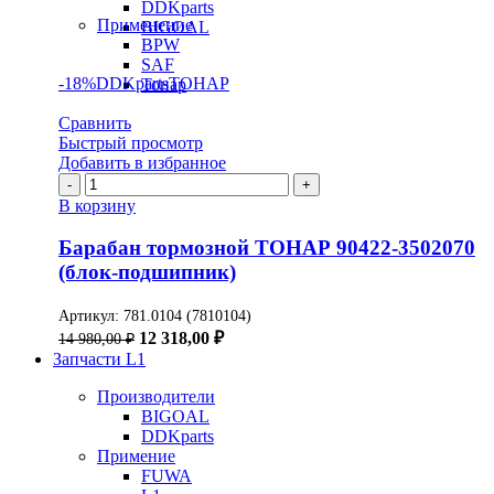
DDKparts
Применение
BIGOAL
BPW
SAF
-18%
DDKparts
ТОНАР
Тонар
Сравнить
Быстрый просмотр
Добавить в избранное
Количество
товара
В корзину
Барабан
тормозной
Барабан тормозной ТОНАР 90422-3502070
ТОНАР
(блок-подшипник)
90422-
3502070
Артикул:
781.0104 (7810104)
(блок-
Первоначальная
Текущая
12 318,00
₽
14 980,00
₽
подшипник)
цена
цена:
Запчасти L1
составляла
12
14
Производители
318,00 ₽.
980,00 ₽.
BIGOAL
DDKparts
Примение
FUWA