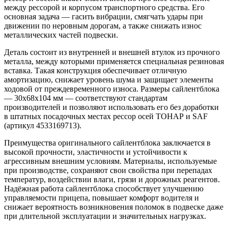
между рессорой и корпусом транспортного средства. Его
основная задача — гасить вибрации, смягчать удары при
движении по неровным дорогам, а также снижать износ
металлических частей подвески.
Деталь состоит из внутренней и внешней втулок из прочного
металла, между которыми применяется специальная резиновая
вставка. Такая конструкция обеспечивает отличную
амортизацию, снижает уровень шума и защищает элементы
ходовой от преждевременного износа. Размеры сайлентблока
— 30х68х104 мм — соответствуют стандартам
производителей и позволяют использовать его без доработки
в штатных посадочных местах рессор осей ТОНАР и SAF
(артикул 4533169713).
Преимущества оригинального сайлентблока заключается в
высокой прочности, эластичности и устойчивости к
агрессивным внешним условиям. Материалы, используемые
при производстве, сохраняют свои свойства при перепадах
температур, воздействии влаги, грязи и дорожных реагентов.
Надёжная работа сайлентблока способствует улучшению
управляемости прицепа, повышает комфорт водителя и
снижает вероятность возникновения поломок в подвеске даже
при длительной эксплуатации и значительных нагрузках.