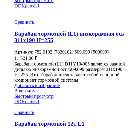
Быстрый просмотр
DDKparts
L1
Сравнить
Барабан тормозной (L1) низкорамная ось
311х190 H=255
Артикул:
782.0102 (7820102) 509.099 (509099)
11 521,00
₽
Барабан тормозной (L1) D11Y10-005 является важной
деталью низкорамной оси/509.099 размером 311х190
H=255. Этот барабан представляет собой основной
компонент тормозной системы
Добавить в избранное
В корзину
Быстрый просмотр
DDKparts
L1
Сравнить
Барабан тормозной 12т L1