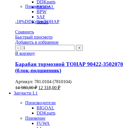
DDKparts
Применение
BIGOAL
BPW
SAF
-18%
DDKparts
ТОНАР
Тонар
Сравнить
Быстрый просмотр
Добавить в избранное
Количество
товара
В корзину
Барабан
тормозной
Барабан тормозной ТОНАР 90422-3502070
ТОНАР
(блок-подшипник)
90422-
3502070
Артикул:
781.0104 (7810104)
(блок-
Первоначальная
Текущая
14 980,00
₽
12 318,00
₽
подшипник)
цена
цена:
Запчасти L1
составляла
12
14
Производители
318,00 ₽.
BIGOAL
980,00 ₽.
DDKparts
Примение
FUWA