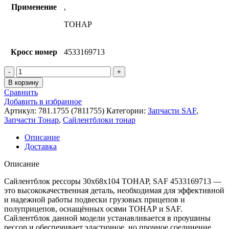
Применение
,
ТОНАР
Кросс номер
4533169713
Количество
товара
В корзину
Сайлентблок
Сравнить
рессоры
Добавить в избранное
30х68х104
Артикул:
781.1755 (7811755)
Категории:
Запчасти SAF
,
ТОНАР,
Запчасти Тонар
,
Сайлентблоки тонар
SAF
Описание
Доставка
Описание
Сайлентблок рессоры 30х68х104 ТОНАР, SAF 4533169713 —
это высококачественная деталь, необходимая для эффективной
и надежной работы подвески грузовых прицепов и
полуприцепов, оснащённых осями ТОНАР и SAF.
Сайлентблок данной модели устанавливается в проушины
рессор и обеспечивает эластичное, но прочное соединение