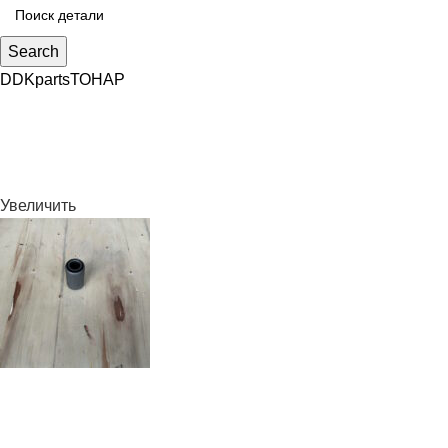
Search
DDKparts
ТОНАР
Увеличить