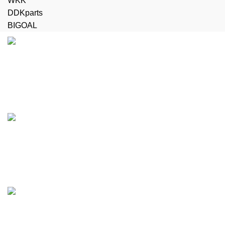
WKK
DDKparts
BIGOAL
Доставка
Бесплатная доставка до терминала
Поддержка 24/7
Работаем без выходных
Любые виды оплаты