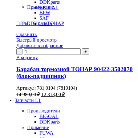
DDKparts
Применение
BIGOAL
BPW
SAF
-18%
DDKparts
ТОНАР
Тонар
Сравнить
Быстрый просмотр
Добавить в избранное
Количество
товара
В корзину
Барабан
тормозной
Барабан тормозной ТОНАР 90422-3502070
ТОНАР
(блок-подшипник)
90422-
3502070
Артикул:
781.0104 (7810104)
(блок-
Первоначальная
Текущая
14 980,00
₽
12 318,00
₽
подшипник)
цена
цена:
Запчасти L1
составляла
12
14
Производители
318,00 ₽.
BIGOAL
980,00 ₽.
DDKparts
Примение
FUWA