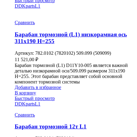
Быстрый просмотр
DDKparts
L1
Сравнить
Барабан тормозной (L1) низкорамная ось
311х190 H=255
Артикул:
782.0102 (7820102) 509.099 (509099)
11 521,00
₽
Барабан тормозной (L1) D11Y10-005 является важной
деталью низкорамной оси/509.099 размером 311х190
H=255. Этот барабан представляет собой основной
компонент тормозной системы
Добавить в избранное
В корзину
Быстрый просмотр
DDKparts
L1
Сравнить
Барабан тормозной 12т L1