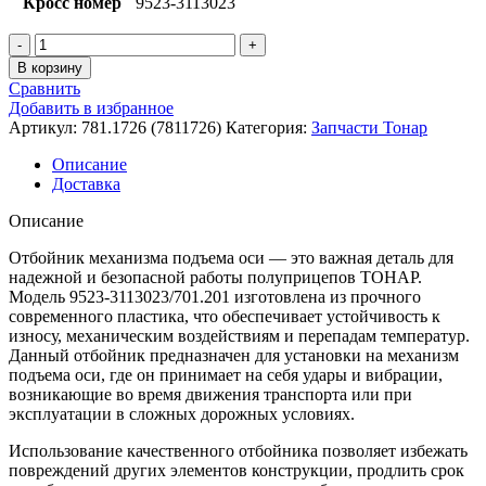
Кросс номер
9523-3113023
Количество
товара
В корзину
Отбойник
Сравнить
механизма
Добавить в избранное
подъёма
Артикул:
781.1726 (7811726)
Категория:
Запчасти Тонар
оси
пластик
Описание
ТОНАР
Доставка
Описание
Отбойник механизма подъема оси — это важная деталь для
надежной и безопасной работы полуприцепов ТОНАР.
Модель 9523-3113023/701.201 изготовлена из прочного
современного пластика, что обеспечивает устойчивость к
износу, механическим воздействиям и перепадам температур.
Данный отбойник предназначен для установки на механизм
подъема оси, где он принимает на себя удары и вибрации,
возникающие во время движения транспорта или при
эксплуатации в сложных дорожных условиях.
Использование качественного отбойника позволяет избежать
повреждений других элементов конструкции, продлить срок