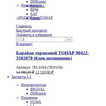
DDKparts
Применение
BIGOAL
BPW
SAF
-18%
DDKparts
ТОНАР
Тонар
Сравнить
Быстрый просмотр
Добавить в избранное
Количество
товара
В корзину
Барабан
тормозной
Барабан тормозной ТОНАР 90422-
ТОНАР
3502070 (блок-подшипник)
90422-
3502070
Артикул:
781.0104 (7810104)
(блок-
Первоначальная
Текущая
14 980,00
₽
12 318,00
₽
подшипник)
цена
цена:
Запчасти L1
составляла
12
14
Производители
318,00 ₽.
BIGOAL
980,00 ₽.
DDKparts
Примение
FUWA