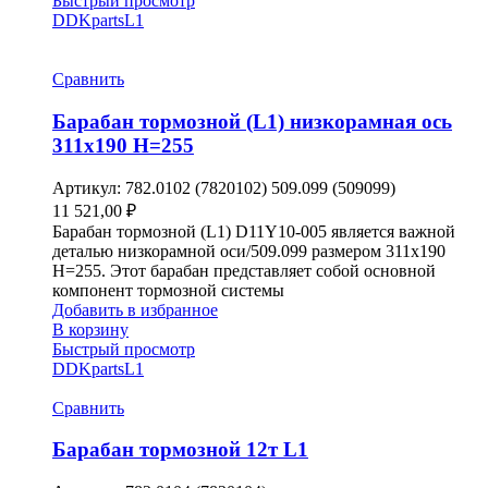
Быстрый просмотр
DDKparts
L1
Сравнить
Барабан тормозной (L1) низкорамная ось
311х190 H=255
Артикул:
782.0102 (7820102) 509.099 (509099)
11 521,00
₽
Барабан тормозной (L1) D11Y10-005 является важной
деталью низкорамной оси/509.099 размером 311х190
H=255. Этот барабан представляет собой основной
компонент тормозной системы
Добавить в избранное
В корзину
Быстрый просмотр
DDKparts
L1
Сравнить
Барабан тормозной 12т L1