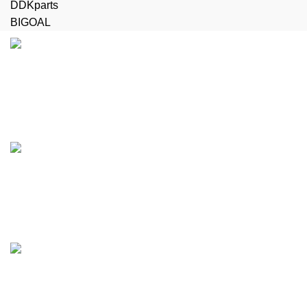
DDKparts
BIGOAL
Доставка
Бесплатная доставка до терминала
Поддержка 24/7
Работаем без выходных
Любые виды оплаты