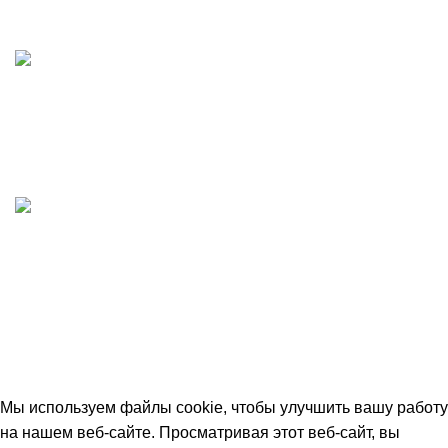
Работаем без выходных
Любые виды оплаты
Принимаем все виды оплаты. Работаем с НДС
Быстрая доставка
Отгружаем в день заказа
© 2026
avtdetal.ru
. All rights reserved
Мы используем файлы cookie, чтобы улучшить вашу работу
на нашем веб-сайте. Просматривая этот веб-сайт, вы