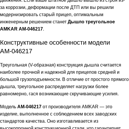
движения. Если ваше штатное дышло вышло из строя из-
за коррозии, деформации после ДТП или вы решили
модернизировать старый прицеп, оптимальным
инженерным решением станет
Дышло треугольное
AMKAR АМ-046217
.
Конструктивные особенности модели
АМ-046217
Треугольная (V-образная) конструкция дышла считается
наиболее прочной и надежной для прицепов средней и
большой грузоподъемности. В отличие от простого прямого
дышла, треугольное распределяет нагрузки более
равномерно, гася возникающие скручивающие усилия.
Модель
АМ-046217
от производителя AMKAR — это
изделие, выполненное с соблюдением всех заводских
стандартов качества. Оно изготавливается из
высокопрочной конструкционной стали, что гарантирует