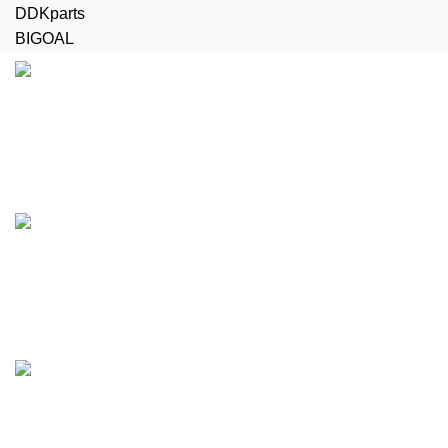
DDKparts
BIGOAL
Доставка
Бесплатная доставка до терминала
Поддержка 24/7
Работаем без выходных
Любые виды оплаты