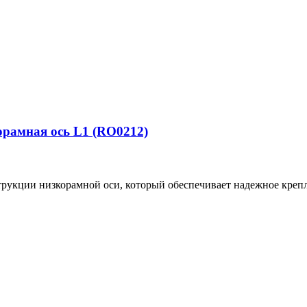
орамная ось L1 (RO0212)
рукции низкорамной оси, который обеспечивает надежное креп