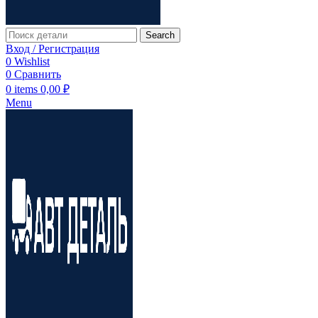
Search
Вход / Регистрация
0
Wishlist
0
Сравнить
0
items
0,00
₽
Menu