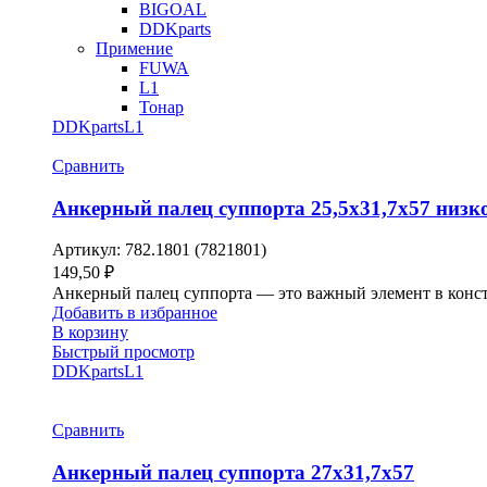
BIGOAL
980,00 ₽.
DDKparts
Примение
FUWA
L1
Тонар
DDKparts
L1
Сравнить
Анкерный палец суппорта 25,5х31,7х57 низк
Артикул:
782.1801 (7821801)
149,50
₽
Анкерный палец суппорта — это важный элемент в конст
Добавить в избранное
В корзину
Быстрый просмотр
DDKparts
L1
Сравнить
Анкерный палец суппорта 27х31,7х57