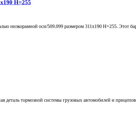
1х190 H=255
алью низкорамной оси/509.099 размером 311х190 H=255. Этот б
ая деталь тормозной системы грузовых автомобилей и прицепов,