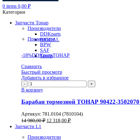
0
items
0,00
₽
Категории
Запчасти Тонар
Производители
DDKparts
Применение
BIGOAL
BPW
SAF
-18%
DDKparts
ТОНАР
Тонар
Сравнить
Быстрый просмотр
Добавить в избранное
Количество
товара
В корзину
Барабан
тормозной
Барабан тормозной ТОНАР 90422-3502070
ТОНАР
90422-
Артикул:
781.0104 (7810104)
3502070
Первоначальная
Текущая
14 980,00
₽
12 318,00
₽
(блок-
цена
цена:
Запчасти L1
подшипник)
составляла
12
14
Производители
318,00 ₽.