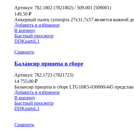
Артикул:
782.1802 (7821802) / 509.001 (509001)
149,50
₽
Анкерный палец суппорта 27х31,7х57 является важной д
Добавить в избранное
В корзину
Быстрый просмотр
DDKparts
L1
Сравнить
Балансир прицепа в сборе
Артикул:
782.1723 (7821723)
14 755,00
₽
Балансир прицепа в сборе LTG16R5-030000/445 представл
Добавить в избранное
В корзину
Быстрый просмотр
DDKparts
L1
Сравнить