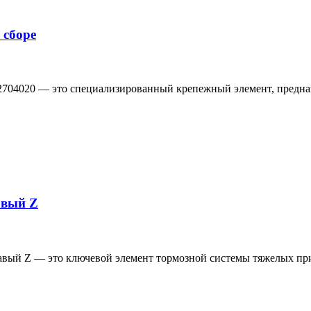
 сборе
-2704020 — это специализированный крепежный элемент, предн
авый Z
равый Z — это ключевой элемент тормозной системы тяжелых п