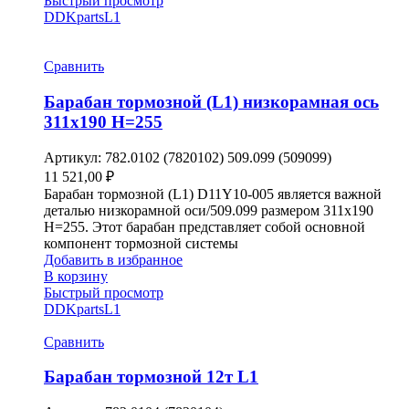
Быстрый просмотр
DDKparts
L1
Сравнить
Барабан тормозной (L1) низкорамная ось
311х190 H=255
Артикул:
782.0102 (7820102) 509.099 (509099)
11 521,00
₽
Барабан тормозной (L1) D11Y10-005 является важной
деталью низкорамной оси/509.099 размером 311х190
H=255. Этот барабан представляет собой основной
компонент тормозной системы
Добавить в избранное
В корзину
Быстрый просмотр
DDKparts
L1
Сравнить
Барабан тормозной 12т L1