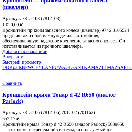
Кронштейн — прижим запасного колеса
(швеллер)
Артикул:
781.2103 (7812103)
1 020,00
₽
Кронштейн-прижим запасного колеса (швеллер) 9746-3105524
представляет собой важную деталь автомобиля,
обеспечивающую надежное крепление запасного колеса. Он
изготавливается из прочного швеллера,
Добавить в избранное
В корзину
Быстрый просмотр
DDKparts
BPW
CEYLAN
FUWA
GIGANT
KAMAZ
L1
MAZ
SAF
Т
Сравнить
Кронштейн крыла Тонар d 42 R650 (аналог
Parlock)
Артикул:
781.2106 (7812106) 701.162 (701162)
652,17
₽
Кронштейн крыла Тонар d 42 R650 (аналог Parlock) 5039650
— это элемент крепежной системы, используемый для