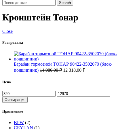
Search
Кронштейн Тонар
Close
Распродажа
Барабан тормозной ТОНАР 90422-3502070 (блок-
Первоначальная
Текущая
подшипник)
14 980,00
₽
12 318,00
₽
цена
цена:
составляла
12
Цена
14
318,00 ₽.
980,00 ₽.
Минимальная
Максимальная
цена
цена
Фильтрация
Применение
BPW
(2)
CEYLAN
(1)