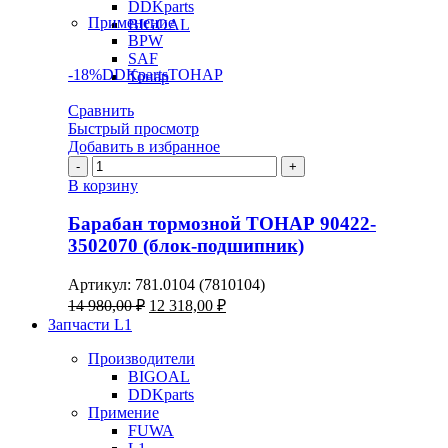
DDKparts
Применение
BIGOAL
BPW
SAF
-18%
DDKparts
ТОНАР
Тонар
Сравнить
Быстрый просмотр
Добавить в избранное
Количество
товара
В корзину
Барабан
тормозной
Барабан тормозной ТОНАР 90422-
ТОНАР
3502070 (блок-подшипник)
90422-
3502070
Артикул:
781.0104 (7810104)
(блок-
Первоначальная
Текущая
14 980,00
₽
12 318,00
₽
подшипник)
цена
цена:
Запчасти L1
составляла
12
14
Производители
318,00 ₽.
BIGOAL
980,00 ₽.
DDKparts
Примение
FUWA