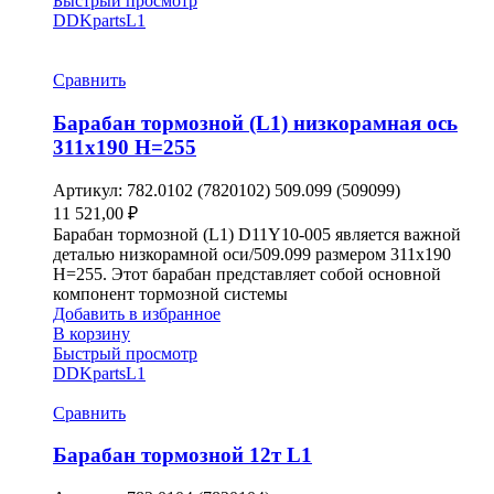
Быстрый просмотр
DDKparts
L1
Сравнить
Барабан тормозной (L1) низкорамная ось
311х190 H=255
Артикул:
782.0102 (7820102) 509.099 (509099)
11 521,00
₽
Барабан тормозной (L1) D11Y10-005 является важной
деталью низкорамной оси/509.099 размером 311х190
H=255. Этот барабан представляет собой основной
компонент тормозной системы
Добавить в избранное
В корзину
Быстрый просмотр
DDKparts
L1
Сравнить
Барабан тормозной 12т L1