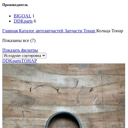
Производитель
BIGOAL
1
DDKparts
6
Главная
Каталог автозапчастей
Запчасти Тонар
Кольца Тонар
Показаны все (7)
Показать фильтры
DDKparts
ТОНАР