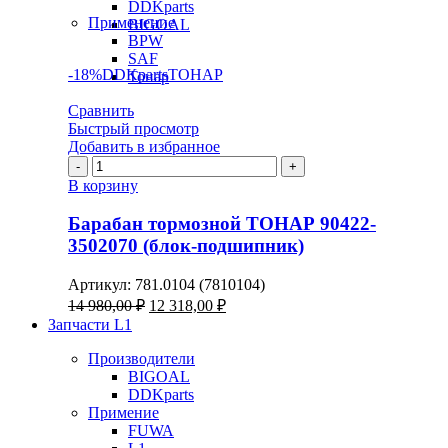
DDKparts
Применение
BIGOAL
BPW
SAF
-18%
DDKparts
ТОНАР
Тонар
Сравнить
Быстрый просмотр
Добавить в избранное
Количество
товара
В корзину
Барабан
тормозной
Барабан тормозной ТОНАР 90422-
ТОНАР
3502070 (блок-подшипник)
90422-
3502070
Артикул:
781.0104 (7810104)
(блок-
Первоначальная
Текущая
14 980,00
₽
12 318,00
₽
подшипник)
цена
цена:
Запчасти L1
составляла
12
14
Производители
318,00 ₽.
BIGOAL
980,00 ₽.
DDKparts
Примение
FUWA