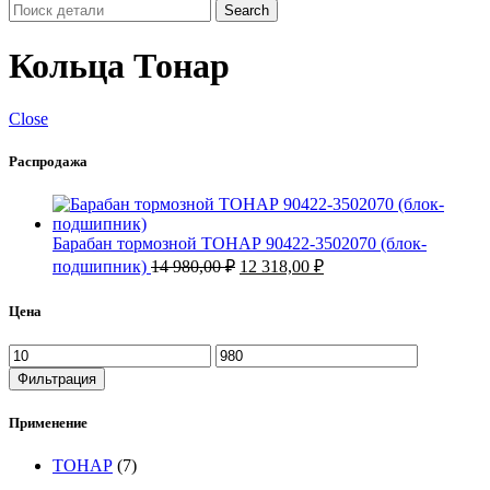
Search
Кольца Тонар
Close
Распродажа
Барабан тормозной ТОНАР 90422-3502070 (блок-
Первоначальная
Текущая
подшипник)
14 980,00
₽
12 318,00
₽
цена
цена:
составляла
12
Цена
14
318,00 ₽.
980,00 ₽.
Минимальная
Максимальная
цена
цена
Фильтрация
Применение
ТОНАР
(7)