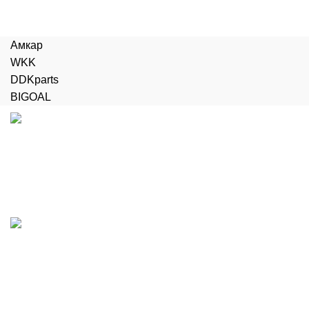
Амкар
WKK
DDKparts
BIGOAL
Доставка
Бесплатная доставка до терминала
Поддержка 24/7
Работаем без выходных