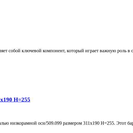
яет собой ключевой компонент, который играет важную роль в 
1х190 H=255
алью низкорамной оси/509.099 размером 311х190 H=255. Этот б