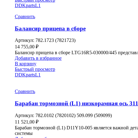
DDKparts
L1
Сравнить
Балансир прицепа в сборе
Артикул:
782.1723 (7821723)
14 755,00
₽
Балансир прицепа в сборе LTG16R5-030000/445 представл
Добавить в избранное
В корзину
Быстрый просмотр
DDKparts
L1
Сравнить
Барабан тормозной (L1) низкорамная ось 31
Артикул:
782.0102 (7820102) 509.099 (509099)
11 521,00
₽
Барабан тормозной (L1) D11Y10-005 является важной дет
системы