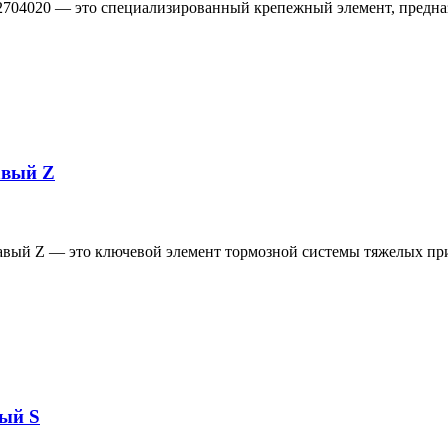
-2704020 — это специализированный крепежный элемент, предн
авый Z
равый Z — это ключевой элемент тормозной системы тяжелых п
вый S