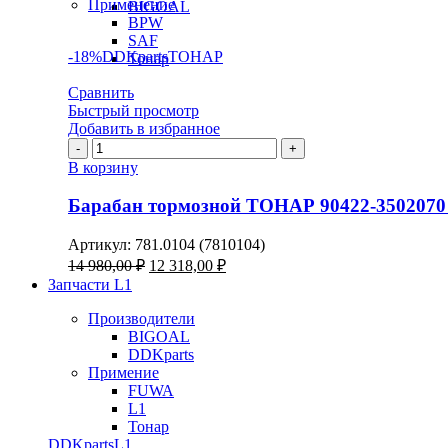
Применение
BIGOAL
BPW
SAF
-18%
DDKparts
ТОНАР
Тонар
Сравнить
Быстрый просмотр
Добавить в избранное
Количество
товара
В корзину
Барабан
тормозной
Барабан тормозной ТОНАР 90422-3502070
ТОНАР
90422-
Артикул:
781.0104 (7810104)
3502070
Первоначальная
Текущая
14 980,00
₽
12 318,00
₽
(блок-
цена
цена:
Запчасти L1
подшипник)
составляла
12
14
Производители
318,00 ₽.
BIGOAL
980,00 ₽.
DDKparts
Примение
FUWA
L1
Тонар
DDKparts
L1