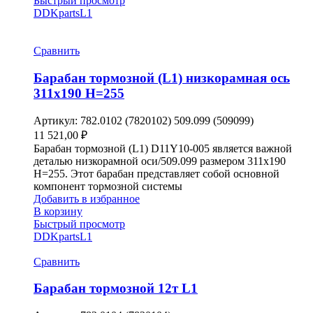
Быстрый просмотр
DDKparts
L1
Сравнить
Барабан тормозной (L1) низкорамная ось
311х190 H=255
Артикул:
782.0102 (7820102) 509.099 (509099)
11 521,00
₽
Барабан тормозной (L1) D11Y10-005 является важной
деталью низкорамной оси/509.099 размером 311х190
H=255. Этот барабан представляет собой основной
компонент тормозной системы
Добавить в избранное
В корзину
Быстрый просмотр
DDKparts
L1
Сравнить
Барабан тормозной 12т L1