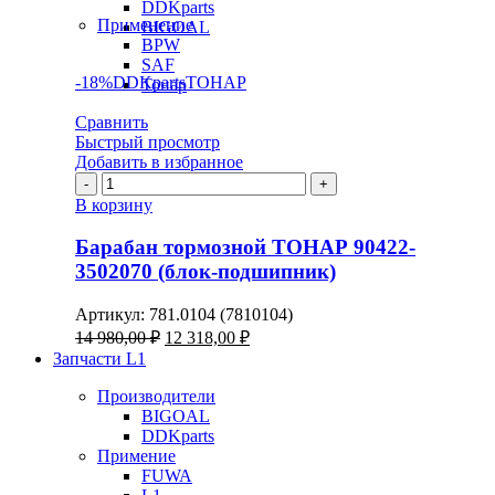
DDKparts
Применение
BIGOAL
BPW
SAF
-18%
DDKparts
ТОНАР
Тонар
Сравнить
Быстрый просмотр
Добавить в избранное
Количество
товара
В корзину
Барабан
тормозной
Барабан тормозной ТОНАР 90422-
ТОНАР
3502070 (блок-подшипник)
90422-
3502070
Артикул:
781.0104 (7810104)
(блок-
Первоначальная
Текущая
14 980,00
₽
12 318,00
₽
подшипник)
цена
цена:
Запчасти L1
составляла
12
14
Производители
318,00 ₽.
BIGOAL
980,00 ₽.
DDKparts
Примение
FUWA