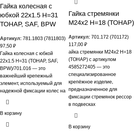
Гайка колесная с
Гайка стремянки
юбкой 22х1.5 H=31
М24х2 H=18 (ТОНАР)
ТОНАР, SAF, BPW
Артикул:
701.172 (701172)
Артикул:
781.1803 (7811803)
117,00
₽
97,50
₽
айка стремянки М24х2 H=18
Гайка колесная с юбкой
(ТОНАР) с артикулом
22х1.5 H=31 (ТОНАР, SAF,
4585272405 — это
BPW)/701.016 — это
специализированное
важнейший крепежный
крепёжное изделие,
элемент, используемый для
предназначенное для
надежной фиксации колес на
фиксации стремянок рессор
в подвесках
В корзину
В корзину