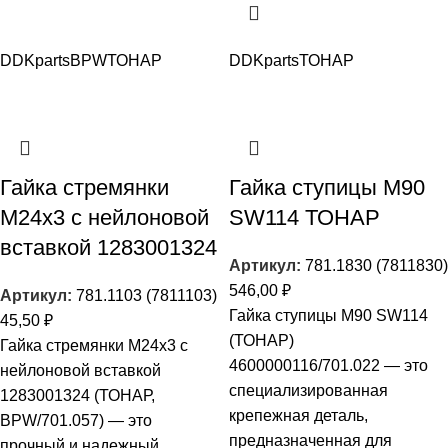
DDKparts
BPW
ТОНАР
DDKparts
ТОНАР
Гайка стремянки
Гайка ступицы M90
М24х3 с нейлоновой
SW114 ТОНАР
вставкой 1283001324
Артикул:
781.1830 (7811830)
546,00
₽
Артикул:
781.1103 (7811103)
Гайка ступицы M90 SW114
45,50
₽
(ТОНАР)
Гайка стремянки М24х3 с
4600000116/701.022 — это
нейлоновой вставкой
специализированная
1283001324 (ТОНАР,
крепежная деталь,
BPW/701.057) — это
предназначенная для
прочный и надежный